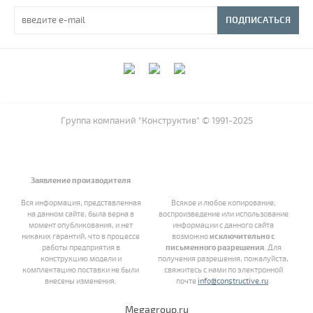
ПОДПИСАТЬСЯ
Группа компаний "Конструктив" © 1991-2025
Заявление производителя
Вся информация, представленная
Всякое и любое копирование,
на данном сайте, была верна в
воспроизведение или использование
момент опубликования, и нет
информации с данного сайта
никаких гарантий, что в процессе
возможно
исключительно с
работы предприятия в
письменного разрешения
. Для
конструкцию модели и
получения разрешения, пожалуйста,
комплектацию поставки не были
свяжитесь с нами по электронной
внесены изменения.
почте
info@constructive.ru
.
Megagroup.ru